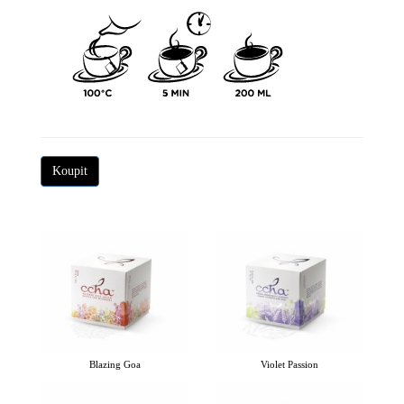
Koupit
Blazing Goa
Violet Passion